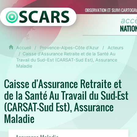
OBSERVATION ET SUIVI CARTOGR
acc
NATIO
Accueil
Provence-Alpes-Côte d'Azur
Acteurs
Caisse d'Assurance Retraite et de la Santé Au
Travail du Sud-Est (CARSAT-Sud Est), Assurance
Maladie
Caisse d'Assurance Retraite et
de la Santé Au Travail du Sud-Est
(CARSAT-Sud Est), Assurance
Maladie