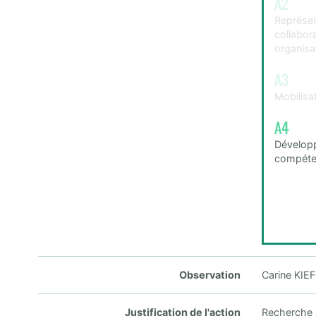
A2
Représent
collabora
organisa
A3
Mobilisa
A4
Dévelop
compéte
Observation
Carine KIEF
Justification de l'action
Recherche / 