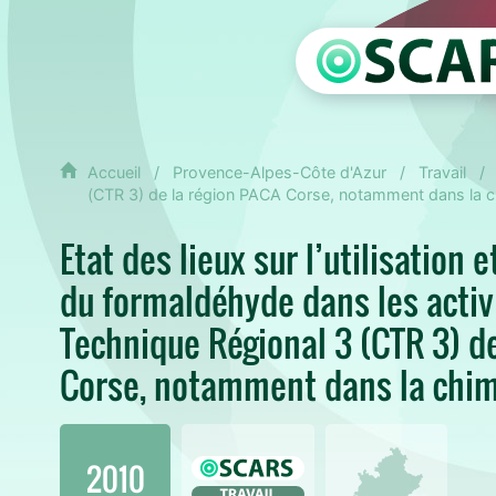
Accueil
Provence-Alpes-Côte d'Azur
Travail
(CTR 3) de la région PACA Corse, notamment dans la c
Etat des lieux sur l’utilisation e
du formaldéhyde dans les activ
Technique Régional 3 (CTR 3) d
Corse, notamment dans la chi
2010