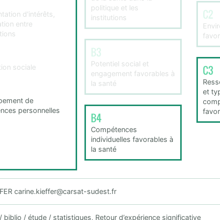
politique et les
C2
ation d'intérêts,
institutions
tion entre
Envi
tions
favor
B3
Potentiel social et
tion sociale
C3
engagement favorables à
Ress
la santé
et ty
pement de
comp
nces personnelles
favor
B4
Compétences
individuelles favorables à
la santé
FER carine.kieffer@carsat-sudest.fr
biblio / étude / statistiques, Retour d’expérience significative