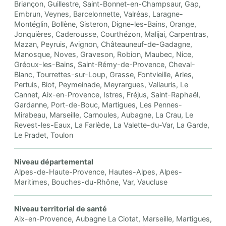
Briançon, Guillestre, Saint-Bonnet-en-Champsaur, Gap,
Embrun, Veynes, Barcelonnette, Valréas, Laragne-
Montéglin, Bollène, Sisteron, Digne-les-Bains, Orange,
Jonquières, Caderousse, Courthézon, Malijai, Carpentras,
Mazan, Peyruis, Avignon, Châteauneuf-de-Gadagne,
Manosque, Noves, Graveson, Robion, Maubec, Nice,
Gréoux-les-Bains, Saint-Rémy-de-Provence, Cheval-
Blanc, Tourrettes-sur-Loup, Grasse, Fontvieille, Arles,
Pertuis, Biot, Peymeinade, Meyrargues, Vallauris, Le
Cannet, Aix-en-Provence, Istres, Fréjus, Saint-Raphaël,
Gardanne, Port-de-Bouc, Martigues, Les Pennes-
Mirabeau, Marseille, Carnoules, Aubagne, La Crau, Le
Revest-les-Eaux, La Farlède, La Valette-du-Var, La Garde,
Le Pradet, Toulon
Niveau départemental
Alpes-de-Haute-Provence, Hautes-Alpes, Alpes-
Maritimes, Bouches-du-Rhône, Var, Vaucluse
Niveau territorial de santé
Aix-en-Provence, Aubagne La Ciotat, Marseille, Martigues,