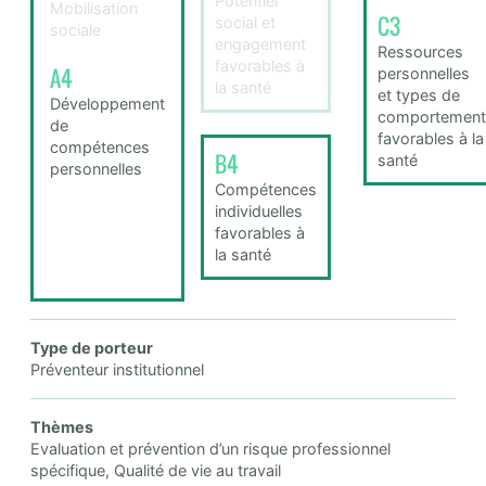
Potentiel
Mobilisation
C3
social et
sociale
engagement
Ressources
favorables à
A4
personnelles
la santé
et types de
Développement
comportement
de
favorables à la
compétences
B4
santé
personnelles
Compétences
individuelles
favorables à
la santé
Type de porteur
Préventeur institutionnel
Thèmes
Evaluation et prévention d’un risque professionnel
spécifique, Qualité de vie au travail