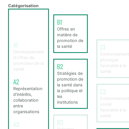
Catégorisation
B1
Offres en
matière de
promotion de
A1
C1
la santé
Développement
Environnement
d'offres de
physique
promotion de la
B2
favorable à la
santé
santé
Stratégies de
promotion de
A2
la santé dans
Représentation
C2
la politique et
d'intérêts,
les
Environnement
collaboration
institutions
social
entre
favorable à la
organisations
santé
B3
A3