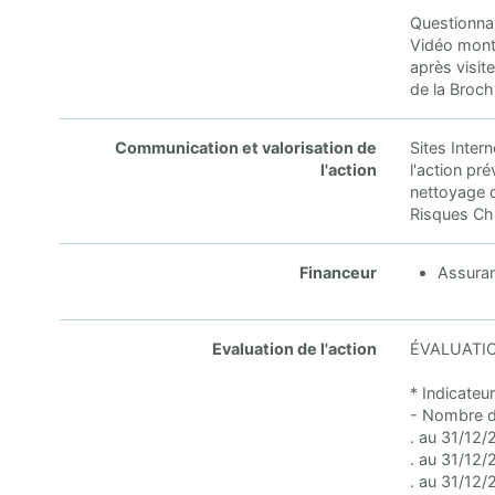
Questionnai
Vidéo montr
après visit
de la Broc
Communication et valorisation de
Sites Intern
l'action
l'action pr
nettoyage d
Risques Chi
Financeur
Assuran
Evaluation de l'action
ÉVALUATIO
* Indicateur
- Nombre d'
. au 31/12/
. au 31/12/
. au 31/12/