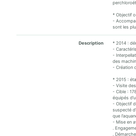
perchloroét
* Objectif 
- Accompagn
sont les pl
Description
* 2014 : dé
- Caractéri
- Interpell
des machine
- Création 
* 2015 : éta
- Visite de
- Cible : 17
équipés d’u
- Objectif d
suspecté d’
que l’aquan
- Mise en a
. Engageme
. Démarches