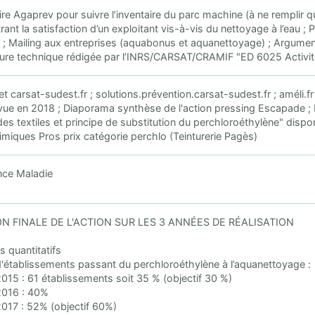
re Agaprev pour suivre l’inventaire du parc machine (à ne remplir qu
ant la satisfaction d’un exploitant vis-à-vis du nettoyage à l’eau ;
e ; Mailing aux entreprises (aquabonus et aquanettoyage) ; Argument
hure technique rédigée par l’INRS/CARSAT/CRAMIF "ED 6025 Activit
et carsat-sudest.fr ; solutions.prévention.carsat-sudest.fr ; améli.fr 
évue en 2018 ; Diaporama synthèse de l'action pressing Escapade ;
es textiles et principe de substitution du perchloroéthylène" disp
miques Pros prix catégorie perchlo (Teinturerie Pagès)
ce Maladie
N FINALE DE L'ACTION SUR LES 3 ANNÉES DE RÉALISATION
s quantitatifs
établissements passant du perchloroéthylène à l’aquanettoyage :
2015 : 61 établissements soit 35 % (objectif 30 %)
2016 : 40%
2017 : 52% (objectif 60%)