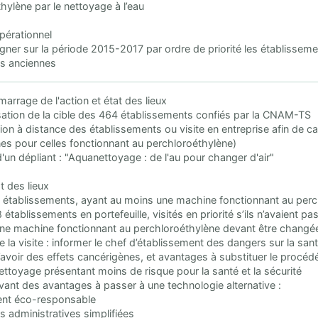
hylène par le nettoyage à l’eau
opérationnel
er sur la période 2015-2017 par ordre de priorité les établissemen
us anciennes
marrage de l'action et état des lieux
sation de la cible des 464 établissements confiés par la CNAM-TS
ation à distance des établissements ou visite en entreprise afin de 
s pour celles fonctionnant au perchloroéthylène)
d'un dépliant : "Aquanettoyage : de l'au pour changer d'air"
t des lieux
s établissements, ayant au moins une machine fonctionnant au perc
8 établissements en portefeuille, visités en priorité s’ils n’avaient pas 
ne machine fonctionnant au perchloroéthylène devant être changée
e la visite : informer le chef d’établissement des dangers sur la san
avoir des effets cancérigènes, et avantages à substituer le procédé
ettoyage présentant moins de risque pour la santé et la sécurité
vant des avantages à passer à une technologie alternative :
nt éco-responsable
 administratives simplifiées