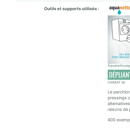
Outils et supports utilisés :
Aquanettoyage 
DÉPLIAN
CARSAT SE
Le perchlor
pressings c
alternative
raisons de 
400 exempl