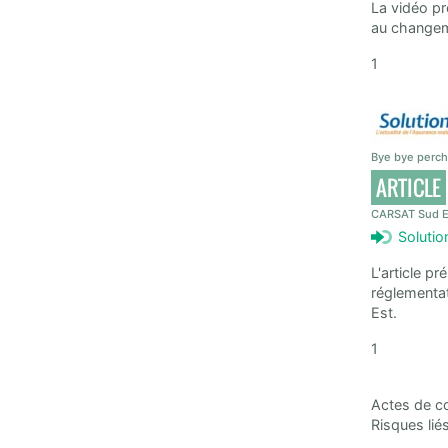
La vidéo p
au changeme
1
Bye bye perchl
ARTICLE
CARSAT Sud E
Solutio
L'article p
réglementat
Est.
1
Actes de co
Risques lié