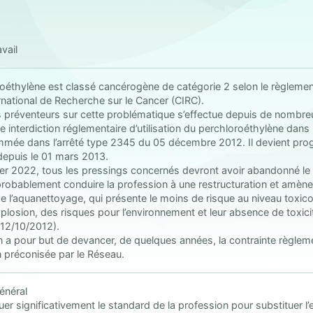
vail
oéthylène est classé cancérogène de catégorie 2 selon le règleme
rnational de Recherche sur le Cancer (CIRC).
s préventeurs sur cette problématique s’effectue depuis de nombre
e interdiction réglementaire d’utilisation du perchloroéthylène dan
mée dans l’arrêté type 2345 du 05 décembre 2012. Il devient prog
depuis le 01 mars 2013.
ier 2022, tous les pressings concernés devront avoir abandonné le 
probablement conduire la profession à une restructuration et amène 
de l’aquanettoyage, qui présente le moins de risque au niveau toxic
plosion, des risques pour l’environnement et leur absence de toxicit
 12/10/2012).
n a pour but de devancer, de quelques années, la contrainte règlemen
n préconisée par le Réseau.
général
luer significativement le standard de la profession pour substituer 