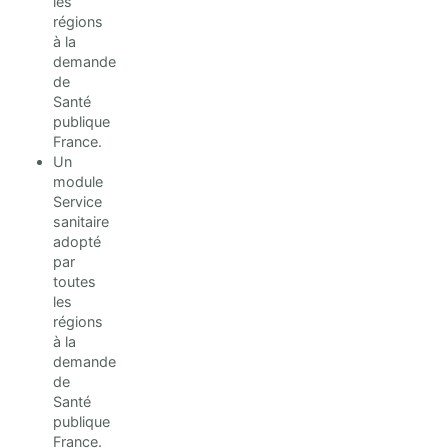
les
régions
à la
demande
de
Santé
publique
France.
Un
module
Service
sanitaire
adopté
par
toutes
les
régions
à la
demande
de
Santé
publique
France.