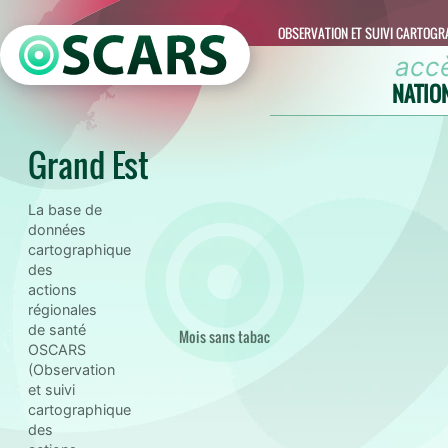
OBSERVATION ET SUIVI CARTOGR
acc
NATIO
Grand Est
La base de
données
cartographique
des
actions
régionales
de santé
Mois sans tabac
OSCARS
(Observation
et suivi
cartographique
des