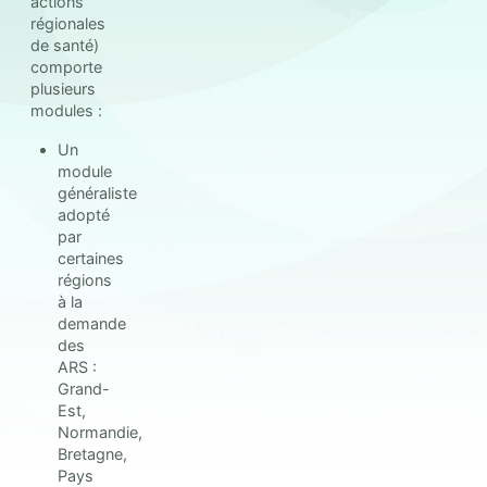
actions
régionales
de santé)
comporte
plusieurs
modules :
Un
module
généraliste
adopté
par
certaines
régions
à la
demande
des
ARS :
Grand-
Est,
Normandie,
Bretagne,
Pays