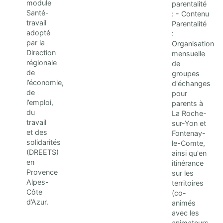
module
parentalité
Santé-
: - Contenu
travail
Parentalité
adopté
:
par la
Organisation
Direction
mensuelle
régionale
de
de
groupes
l’économie,
d'échanges
de
pour
l’emploi,
parents à
du
La Roche-
travail
sur-Yon et
et des
Fontenay-
solidarités
le-Comte,
(DREETS)
ainsi qu'en
en
itinérance
Provence
sur les
Alpes-
territoires
Côte
(co-
d’Azur.
animés
avec les
animateurs