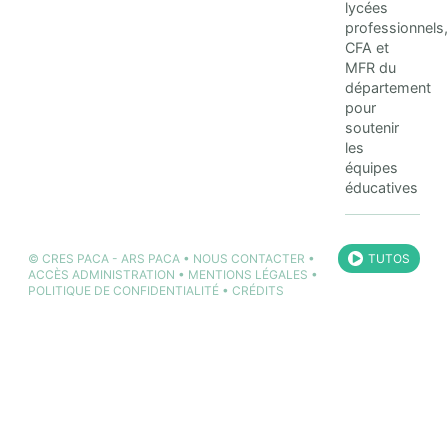
lycées
professionnels,
CFA et
MFR du
département
pour
soutenir
les
équipes
éducatives
©
CRES PACA
-
ARS PACA
•
NOUS CONTACTER
•
TUTOS
ACCÈS ADMINISTRATION
•
MENTIONS LÉGALES
•
POLITIQUE DE CONFIDENTIALITÉ
•
CRÉDITS