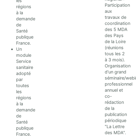
les
Participation
régions
aux
à la
travaux de
demande
coordination
de
des 5 MDA
Santé
des Pays
publique
de la Loire
France.
(réunions
Un
tous les 2
module
à 3 mois).
Service
Organisation
sanitaire
d'un grand
adopté
séminaire/webi
par
professionnel
toutes
annuel et
les
co-
régions
rédaction
à la
de la
demande
publication
de
périodique
Santé
"La Lettre
publique
des MDA".
France.