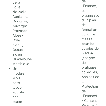
de
de la
l'Enfance,
Loire,
et
Nouvelle-
organisation
Aquitaine,
d'un plan
Occitanie,
de
Auvergne,
formation
Provence
continue
Alpes-
massif
Côte
pour les
d'Azur,
salariés de
Océan
la MDA
indien,
(analyse
Guadeloupe,
de
Martinique.
pratiques,
Un
colloques,
module
Assises de
Mois
la
sans
Protection
tabac
de
adopté
l'Enfance).
par
- Contenu
toutes
Régional :