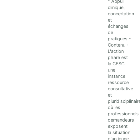
* Appui
clinique,
concertation
et
échanges
de
pratiques -
Contenu :
L'action
phare est
la CESC,
une
instance
ressource
consultative
et
pluridisciplinair
où les
professionnels
demandeurs
exposent
la situation
d'un jeune