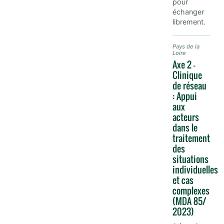
pour
échanger
librement.
Pays de la
Loire
Axe 2 -
Clinique
de réseau
: Appui
aux
acteurs
dans le
traitement
des
situations
individuelles
et cas
complexes
(MDA 85/
2023)