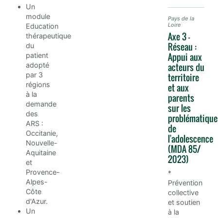
Un
module
Pays de la
Loire
Education
Axe 3 -
thérapeutique
Réseau :
du
Appui aux
patient
acteurs du
adopté
par 3
territoire
régions
et aux
à la
parents
demande
sur les
des
problématique
ARS :
de
Occitanie,
l'adolescence
Nouvelle-
(MDA 85/
Aquitaine
2023)
et
Provence-
*
Alpes-
Prévention
Côte
collective
d'Azur.
et soutien
Un
à la