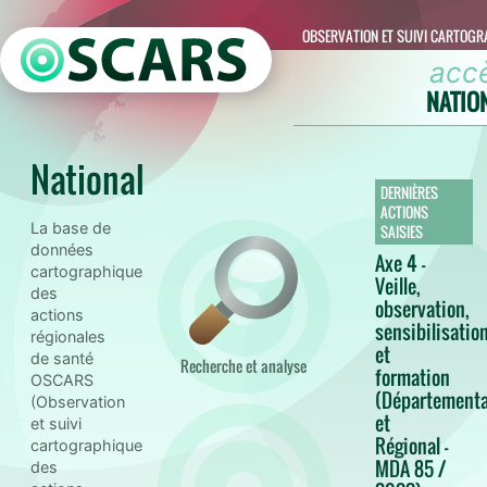
OBSERVATION ET SUIVI CARTOGR
acc
NATIO
National
DERNIÈRES
ACTIONS
Pays de la
La base de
SAISIES
Loire
données
Axe 4 -
cartographique
Veille,
des
observation,
actions
sensibilisatio
régionales
et
de santé
Recherche et analyse
formation
OSCARS
(Départementa
(Observation
et
et suivi
Régional -
cartographique
MDA 85 /
des