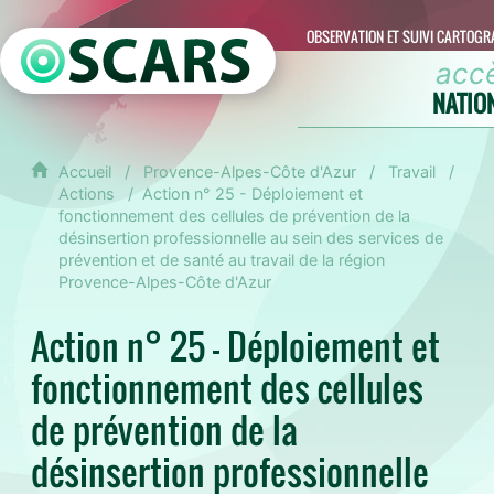
OBSERVATION ET SUIVI CARTOGR
acc
NATIO
Accueil
Provence-Alpes-Côte d'Azur
Travail
Actions
Action n° 25 - Déploiement et
fonctionnement des cellules de prévention de la
désinsertion professionnelle au sein des services de
prévention et de santé au travail de la région
Provence-Alpes-Côte d'Azur
Action n° 25 - Déploiement et
fonctionnement des cellules
de prévention de la
désinsertion professionnelle