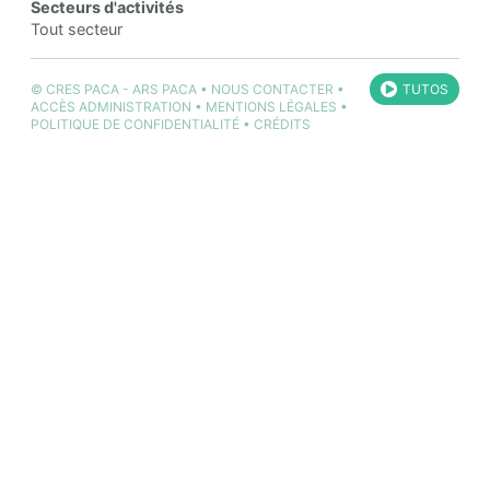
Secteurs d'activités
Tout secteur
©
CRES PACA
-
ARS PACA
•
NOUS CONTACTER
•
TUTOS
ACCÈS ADMINISTRATION
•
MENTIONS LÉGALES
•
POLITIQUE DE CONFIDENTIALITÉ
•
CRÉDITS