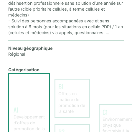
désinsertion professionnelle sans solution d’une année sur
l’autre (cible prioritaire cellules, à terme cellules et
médecins)
- Suivi des personnes accompagnées avec et sans
solution à 6 mois (pour les situations en cellule PDP) / 1 an
(cellules et médecins) via appels, questionnaires, …
Niveau géographique
Régional
Catégorisation
B1
Offres en
matière de
promotion de
A1
C1
la santé
Développement
Environnement
d'offres de
physique
promotion de la
favorable à la