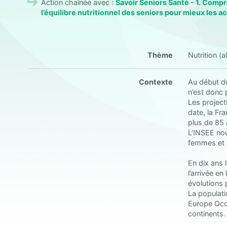
Action chaînée avec :
Savoir Seniors Santé - 1. Com
l’équilibre nutritionnel des seniors pour mieux les
Thème
Nutrition (a
Contexte
Au début du 
n’est donc p
Les project
date, la Fr
plus de 85 
L’INSEE nou
femmes et 
En dix ans 
l’arrivée e
évolutions 
La populati
Europe Occi
continents.