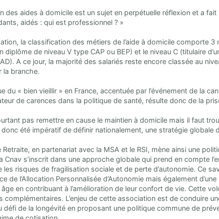
 des aides à domicile est un sujet en perpétuelle réflexion et a fait l
dants, aidés : qui est professionnel ? »
ation, la classification des métiers de l’aide à domicile comporte 3 
d’un diplôme de niveau V type CAP ou BEP) et le niveau C (titulaire
). A ce jour, la majorité des salariés reste encore classée au nivea
 la branche.
ue du « bien vieillir » en France, accentuée par l’événement de la c
ateur de carences dans la politique de santé, résulte donc de la pris
ourtant pas remettre en cause le maintien à domicile mais il faut tro
l a donc été impératif de définir nationalement, une stratégie global
Retraite, en partenariat avec la MSA et le RSI, mène ainsi une politiq
la Cnav s’inscrit dans une approche globale qui prend en compte l’e
e les risques de fragilisation sociale et de perte d’autonomie. Ce savo
ce de l’Allocation Personnalisée d’Autonomie mais également d’une
âge en contribuant à l’amélioration de leur confort de vie. Cette vo
 complémentaires. L’enjeu de cette association est de conduire une p
 défi de la longévité en proposant une politique commune de préve
gime de cotisation.