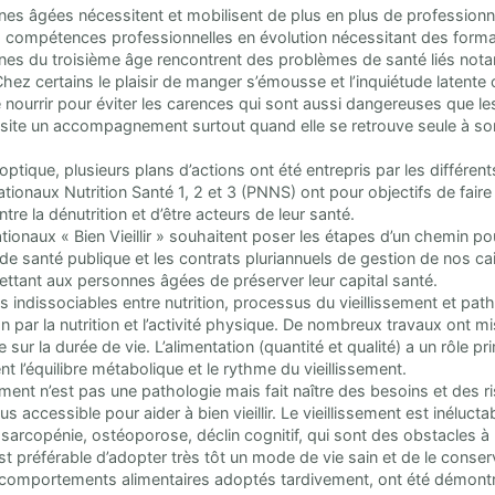
es âgées nécessitent et mobilisent de plus en plus de professionne
 compétences professionnelles en évolution nécessitant des form
es du troisième âge rencontrent des problèmes de santé liés notamm
hez certains le plaisir de manger s’émousse et l’inquiétude latente
e nourrir pour éviter les carences qui sont aussi dangereuses que les
ite un accompagnement surtout quand elle se retrouve seule à son
optique, plusieurs plans d’actions ont été entrepris par les différe
ationaux Nutrition Santé 1, 2 et 3 (PNNS) ont pour objectifs de fai
ntre la dénutrition et d’être acteurs de leur santé.
ationaux « Bien Vieillir » souhaitent poser les étapes d’un chemin pou
e de santé publique et les contrats pluriannuels de gestion de nos c
ttant aux personnes âgées de préserver leur capital santé.
ns indissociables entre nutrition, processus du vieillissement et pa
on par la nutrition et l’activité physique. De nombreux travaux ont mi
sur la durée de vie. L’alimentation (quantité et qualité) a un rôle pri
nt l’équilibre métabolique et le rythme du vieillissement.
ement n’est pas une pathologie mais fait naître des besoins et des ri
s accessible pour aider à bien vieillir. Le vieillissement est inéluc
 sarcopénie, ostéoporose, déclin cognitif, qui sont des obstacles à 
t préférable d’adopter très tôt un mode de vie sain et de le conserver
e comportements alimentaires adoptés tardivement, ont été démont