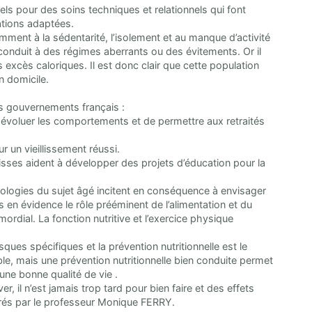
ls pour des soins techniques et relationnels qui font
ations adaptées.
ent à la sédentarité, l’isolement et au manque d’activité
 conduit à des régimes aberrants ou des évitements. Or il
 excès caloriques. Il est donc clair que cette population
 domicile.
nts gouvernements français :
re évoluer les comportements et de permettre aux retraités
r un vieillissement réussi.
aisses aident à développer des projets d’éducation pour la
thologies du sujet âgé incitent en conséquence à envisager
s en évidence le rôle prééminent de l’alimentation et du
mordial. La fonction nutritive et l’exercice physique
sques spécifiques et la prévention nutritionnelle est le
table, mais une prévention nutritionnelle bien conduite permet
une bonne qualité de vie .
, il n’est jamais trop tard pour bien faire et des effets
rés par le professeur Monique FERRY.