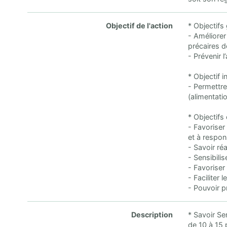
Objectif de l'action
* Objectifs
- Améliorer
précaires d
- Prévenir l
* Objectif i
- Permettre
(alimentati
* Objectifs
- Favoriser
et à respon
- Savoir ré
- Sensibilis
- Favoriser
- Faciliter 
- Pouvoir p
Description
* Savoir Se
de 10 à 15 