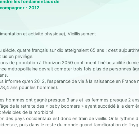
prendre les fondamentaux de
 accompagner - 2012
limentation et activité physique), Vieillissement
siècle, quatre français sur dix atteignaient 65 ans ; c’est aujourd’hu
lus un privilège.
ions de population à l’horizon 2050 confirment l’inéluctabilité du vie
ance métropolitaine devrait compter trois fois plus de personnes â
ans.
s informe qu’en 2012, l’espérance de vie à la naissance en France r
78,4 ans pour les hommes).
les hommes ont gagné presque 3 ans et les femmes presque 2 ans, s
n l’âge de la retraite des « baby boomers » ayant succédé à la derni
prévisibles de la morbidité.
on des pays occidentaux est donc en train de vieillir. Or le rythme du
dentale, puis dans le reste du monde quand l’amélioration de l’hygièn