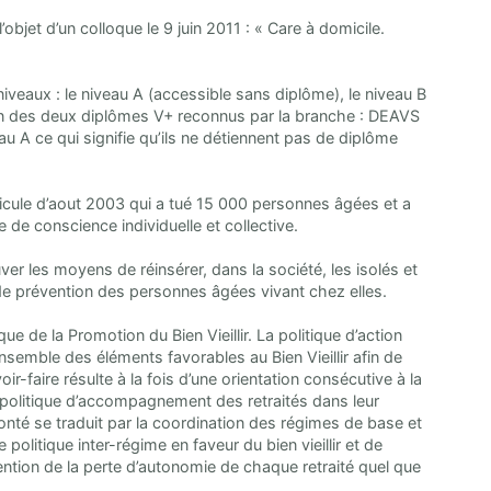
’objet d’un colloque le 9 juin 2011 : « Care à domicile.
niveaux : le niveau A (accessible sans diplôme), le niveau B
 d’un des deux diplômes V+ reconnus par la branche : DEAVS
u A ce qui signifie qu’ils ne détiennent pas de diplôme
anicule d’aout 2003 qui a tué 15 000 personnes âgées et a
e de conscience individuelle et collective.
uver les moyens de réinsérer, dans la société, les isolés et
e de prévention des personnes âgées vivant chez elles.
ue de la Promotion du Bien Vieillir. La politique d’action
nsemble des éléments favorables au Bien Vieillir afin de
ir-faire résulte à la fois d’une orientation consécutive à la
 politique d’accompagnement des retraités dans leur
lonté se traduit par la coordination des régimes de base et
olitique inter-régime en faveur du bien vieillir et de
ntion de la perte d’autonomie de chaque retraité quel que