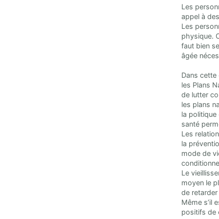
Les personn
appel à des
Les personn
physique. C
faut bien s
âgée nécess
Dans cette 
les Plans N
de lutter co
les plans n
la politiqu
santé perme
Les relatio
la préventi
mode de vie 
conditionne
Le vieilliss
moyen le plu
de retarder
Même s’il es
positifs d