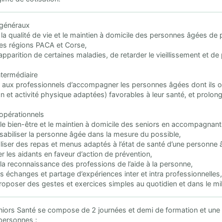
 généraux
 la qualité de vie et le maintien à domicile des personnes âgées d
es régions PACA et Corse,
’apparition de certaines maladies, de retarder le vieillissement et d
ntermédiaire
 aux professionnels d’accompagner les personnes âgées dont ils ont
on et activité physique adaptées) favorables à leur santé, et prolon
 opérationnels
 le bien-être et le maintien à domicile des seniors en accompagnan
sabiliser la personne âgée dans la mesure du possible,
aliser des repas et menus adaptés à l’état de santé d’une personne 
er les aidants en faveur d’action de prévention,
 la reconnaissance des professions de l’aide à la personne,
les échanges et partage d’expériences inter et intra professionnelles,
roposer des gestes et exercices simples au quotidien et dans le mi
niors Santé se compose de 2 journées et demi de formation et une 
personnes :