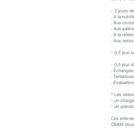
- 2 jours de
. A la nutr
. Aux consé
. Aux path
. A la rela
. Aux resso
- 0,5 jour s
- 0,5 jour 
. Échanges 
. Tentative
. Évaluatio
* Les séanc
- un chargé
- un animat
Ces interve
CRAM recuei