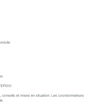
omicile
es
(FFEPGV)
 conseils et mises en situation. Les coordonnateurs
le.