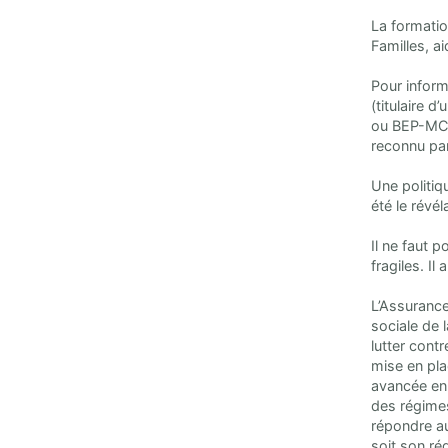
La formation
Familles, ai
Pour inform
(titulaire 
ou BEP-MCAD
reconnu par
Une politiq
été le révél
Il ne faut p
fragiles. I
L’Assurance 
sociale de 
lutter contr
mise en pla
avancée en 
des régimes
répondre au
soit son ré