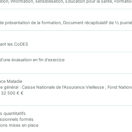
on, information, sensibilisation, Education pour la santé, Formatio
 présentation de la formation, Document récapitulatif de ½ journée
vant les CoDES
d'une évaluation en fin d'exercice
ce Maladie
e général : Caisse Nationale de l'Assurance Vieillesse ; Fond Nation
 32 500 € €
s quantitatifs
essionnels formés
ions mises en place