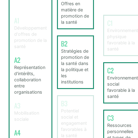
Offres en
matière de
promotion de
A1
C1
la santé
Développement
Environnement
d'offres de
physique
promotion de la
B2
favorable à la
santé
santé
Stratégies de
promotion de
A2
la santé dans
Représentation
C2
la politique et
d'intérêts,
les
Environnement
collaboration
institutions
social
entre
favorable à la
organisations
santé
B3
A3
Potentiel
Mobilisation
C3
social et
sociale
engagement
Ressources
favorables à
A4
personnelles
la santé
et types de