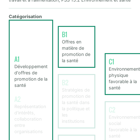
Catégorisation
B1
Offres en
matière de
promotion de
A1
C1
la santé
Développement
Environnement
d'offres de
physique
promotion de la
B2
favorable à la
santé
santé
Stratégies de
promotion de
A2
la santé dans
Représentation
C2
la politique et
d'intérêts,
les
Environnement
collaboration
institutions
social
entre
favorable à la
organisations
santé