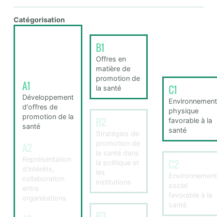
Catégorisation
B1
Offres en
matière de
promotion de
A1
C1
la santé
Développement
Environnement
d'offres de
physique
promotion de la
B2
favorable à la
santé
santé
Stratégies de
promotion de
A2
la santé dans
Représentation
C2
la politique et
d'intérêts,
les
Environnement
collaboration
institutions
social
entre
favorable à la
organisations
santé
B3