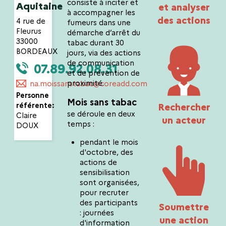
consiste à inciter et
Aquitaine
et analyser
à accompagner les
des actions
4 rue de
fumeurs dans une
Fleurus
démarche d’arrêt du
33000
tabac durant 30
BORDEAUX
jours, via des actions
de communication
07.89.92.08.31
et de prévention de
proximité.
na.moissanstabac@coreadd.com
Personne
Mois sans tabac
référente:
Rechercher
se déroule en deux
Claire
un acteur
temps :
DOUX
pendant le mois
d'octobre, des
actions de
sensibilisation
sont organisées,
pour recruter
des participants
Soumettre
: journées
une action
d'information