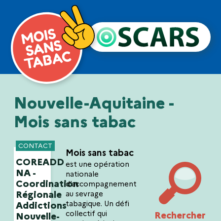
Nouvelle-Aquitaine -
Mois sans tabac
CONTACT
Mois sans tabac
COREADD
est une opération
NA -
nationale
Coordination
d’accompagnement
Régionale
au sevrage
tabagique. Un défi
Addictions
collectif qui
Rechercher
Nouvelle-