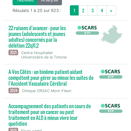
Next
1
2
3
4
»
Résulats 1 à 20 sur 923 :
22 raisons d'avancer - pour les
jeunes (adolescents et jeunes
adultes) concernés par la
délétion 22q11.2
2021
Centre Hospitalier
Universitaire de la Timone
A Vos Côtés : un binôme patient-aidant
compétent pour gérer au mieux les suites de
l’Accident Vasculaire Cérébral
2024
Clinique ORSAC Mont-Fleuri
Accompagnement des patients en cours de
traitement pour un cancer ou post
traitement en ALD à mieux vivre leur
quotidien
2021
Eloge santé