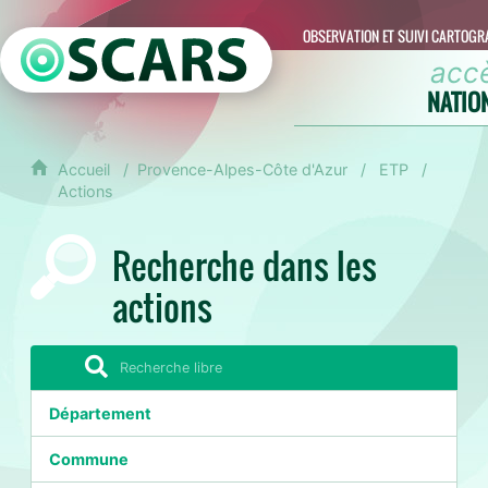
OBSERVATION ET SUIVI CARTOGR
acc
NATIO
Accueil
Provence-Alpes-Côte d'Azur
ETP
Actions
Recherche dans les
actions
Département
Commune