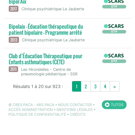
Bipol'Aix
2017
Clinique psychiatrique La Jauberte
Bipolaix - Éducation thérapeutique du
patient bipolaire - Programme arrêté
2013
Clinique psychiatrique La Jauberte
Club d’Éducation Thérapeutique pour
Enfants asthmatiques (CETE)
2011
Les Hirondelles - Centre de
pneumologie pédiatrique - SSR
Next
1
2
3
4
»
Résulats 1 à 20 sur 923 :
©
CRES PACA
-
ARS PACA
•
NOUS CONTACTER
•
TUTOS
ACCÈS ADMINISTRATION
•
MENTIONS LÉGALES
•
POLITIQUE DE CONFIDENTIALITÉ
•
CRÉDITS