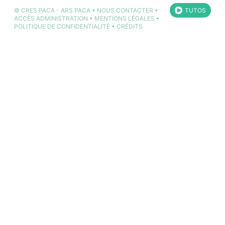
©
CRES PACA
-
ARS PACA
•
NOUS CONTACTER
•
TUTOS
ACCÈS ADMINISTRATION
•
MENTIONS LÉGALES
•
POLITIQUE DE CONFIDENTIALITÉ
•
CRÉDITS