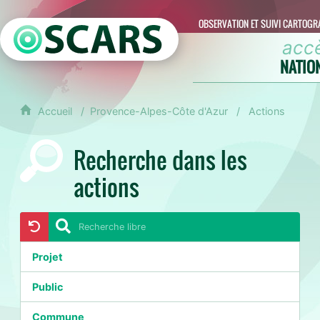
OBSERVATION ET SUIVI CARTOGR
acc
NATIO
Accueil
Provence-Alpes-Côte d'Azur
Actions
Recherche dans les
actions
Projet
Public
Commune