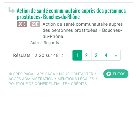
Action de santé communautaire auprès des personnes
prostituées - Bouches-du-Rhône
2018
2017
Action de santé communautaire auprès
des personnes prostituées - Bouches-
du-Rhône
Autres Regards
Next
1
2
3
4
»
Résulats 1 à 20 sur 481 :
©
CRES PACA
-
ARS PACA
•
NOUS CONTACTER
•
TUTOS
ACCÈS ADMINISTRATION
•
MENTIONS LÉGALES
•
POLITIQUE DE CONFIDENTIALITÉ
•
CRÉDITS