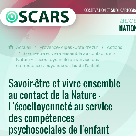
OBSERVATION ET SUIVI CARTOGR
acc
NATIO
Accueil
Provence-Alpes-Côte d'Azur
Actions
Savoir-être et vivre ensemble au contact de la
Nature - L'écocitoyenneté au service des
compétences psychosociales de l'enfant
Savoir-être et vivre ensemble
au contact de la Nature -
L'écocitoyenneté au service
des compétences
psychosociales de l'enfant