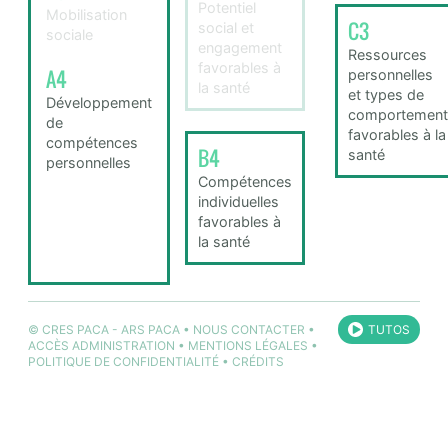
Potentiel
Mobilisation
C3
social et
sociale
engagement
Ressources
favorables à
A4
personnelles
la santé
et types de
Développement
comportement
de
favorables à la
compétences
B4
santé
personnelles
Compétences
individuelles
favorables à
la santé
©
CRES PACA
-
ARS PACA
•
NOUS CONTACTER
•
TUTOS
ACCÈS ADMINISTRATION
•
MENTIONS LÉGALES
•
POLITIQUE DE CONFIDENTIALITÉ
•
CRÉDITS