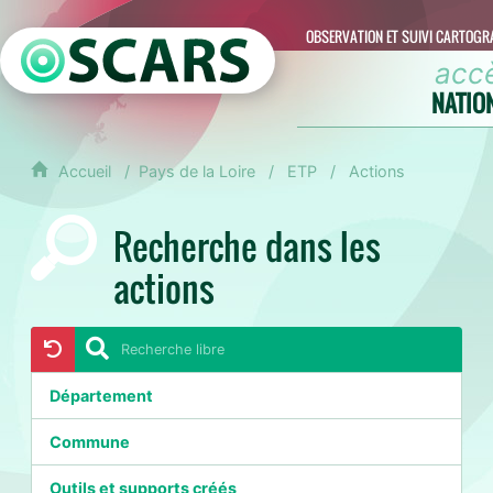
OBSERVATION ET SUIVI CARTOGR
acc
NATIO
Accueil
Pays de la Loire
ETP
Actions
Recherche dans les
actions
Département
Commune
Outils et supports créés