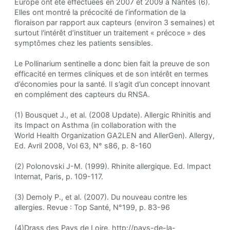
Europe ont été effectuées en 2007 et 2009 à Nantes (6).
Elles ont montré la précocité de l’information de la
floraison par rapport aux capteurs (environ 3 semaines) et
surtout l'intérêt d’instituer un traitement « précoce » des
symptômes chez les patients sensibles.
Le Pollinarium sentinelle a donc bien fait la preuve de son
efficacité en termes cliniques et de son intérêt en termes
d’économies pour la santé. Il s’agit d’un concept innovant
en complément des capteurs du RNSA.
(1) Bousquet J., et al. (2008 Update). Allergic Rhinitis and
its Impact on Asthma (in collaboration with the
World Health Organization GA2LEN and AllerGen). Allergy,
Ed. Avril 2008, Vol 63, N° s86, p. 8-160
(2) Polonovski J-M. (1999). Rhinite allergique. Ed. Impact
Internat, Paris, p. 109-117.
(3) Demoly P., et al. (2007). Du nouveau contre les
allergies. Revue : Top Santé, N°199, p. 83-96
(4)Drass des Pays de Loire. http://pays-de-la-