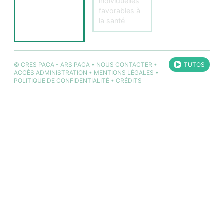
individuelles
favorables à
la santé
©
CRES PACA
-
ARS PACA
•
NOUS CONTACTER
•
TUTOS
ACCÈS ADMINISTRATION
•
MENTIONS LÉGALES
•
POLITIQUE DE CONFIDENTIALITÉ
•
CRÉDITS