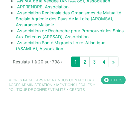
ANPAA de la Vendée (ANPAA 85), Association
APPRENDRE, Association
Association Régionale des Organismes de Mutualité
Sociale Agricole des Pays de la Loire (AROMSA),
Assurance Maladie
Association de Recherche pour Promouvoir les Soins
Aux Détenus (ARPSAD), Association
Association Santé Migrants Loire-Atlantique
(ASAMLA), Association
Next
1
2
3
4
»
Résulats 1 à 20 sur 798 :
©
CRES PACA
-
ARS PACA
•
NOUS CONTACTER
•
TUTOS
ACCÈS ADMINISTRATION
•
MENTIONS LÉGALES
•
POLITIQUE DE CONFIDENTIALITÉ
•
CRÉDITS