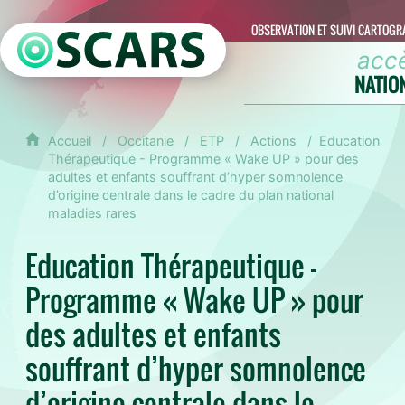
OBSERVATION ET SUIVI CARTOGR
acc
NATIO
Accueil
Occitanie
ETP
Actions
Education
Thérapeutique - Programme « Wake UP » pour des
adultes et enfants souffrant d’hyper somnolence
d’origine centrale dans le cadre du plan national
maladies rares
Education Thérapeutique -
Programme « Wake UP » pour
des adultes et enfants
souffrant d’hyper somnolence
d’origine centrale dans le