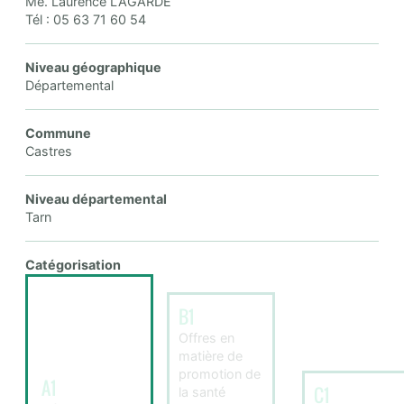
Me. Laurence LAGARDE
Tél : 05 63 71 60 54
Niveau géographique
Départemental
Commune
Castres
Niveau départemental
Tarn
Catégorisation
B1
Offres en
matière de
promotion de
A1
C1
la santé