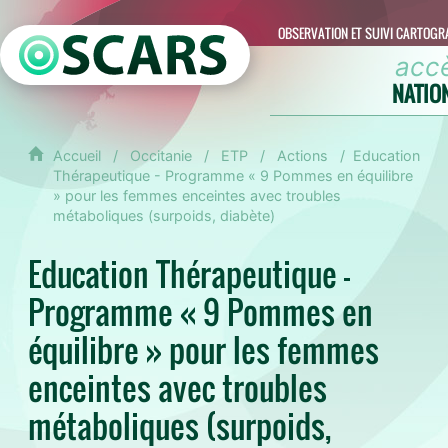
OBSERVATION ET SUIVI CARTOGR
acc
NATIO
Accueil
Occitanie
ETP
Actions
Education
Thérapeutique - Programme « 9 Pommes en équilibre
» pour les femmes enceintes avec troubles
métaboliques (surpoids, diabète)
Education Thérapeutique -
Programme « 9 Pommes en
équilibre » pour les femmes
enceintes avec troubles
métaboliques (surpoids,