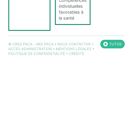
Compétences
individuelles
favorables à
la santé
©
CRES PACA
-
ARS PACA
•
NOUS CONTACTER
•
TUTOS
ACCÈS ADMINISTRATION
•
MENTIONS LÉGALES
•
POLITIQUE DE CONFIDENTIALITÉ
•
CRÉDITS