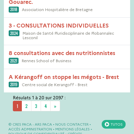
Gouarec.
2018
Association Hospitalière de Bretagne
3 - CONSULTATIONS INDIVIDUELLES
2024
Maison de Santé Pluridisciplinaire de Plobannalec
Lesconil
8 consultations avec des nutritionnistes
2021
Rennes School of Business
A Kérangoff on stoppe les mégots - Brest
2019
Centre social de Kerangoff - Brest
Résulats 1 à 20 sur 2097 :
Next
1
2
3
4
»
©
CRES PACA
-
ARS PACA
•
NOUS CONTACTER
•
TUTOS
ACCÈS ADMINISTRATION
•
MENTIONS LÉGALES
•
POLITIQUE DE CONFIDENTIALITÉ
•
CRÉDITS