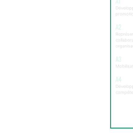
A1
Développ
promotio
A2
Représent
collabora
organisa
A3
Mobilisa
A4
Dévelop
compéte