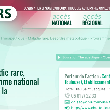
OBSERVATION ET SUIVI CARTOGRAPHIQUE DES ACTIONS RÉGIONALES 
accès
accès
NATIONAL
RÉGIONAL
 Thérapeutique - Maladie rare, Désordre métabolique - Programme n
Education Thérapeutique - Obé
ie rare,
Porteur de l'action :
Cent
mme national
Toulouse), Etablissemen
 la
Hotel Dieu Saint Jacques -
05 61 77 22 33
dg.sec@chu-toulouse.f
http://www.chu-toulous