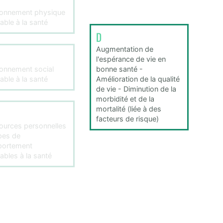
ronnement physique
able à la santé
D
Augmentation de
l'espérance de vie en
ronnement social
bonne santé -
able à la santé
Amélioration de la qualité
de vie - Diminution de la
morbidité et de la
mortalité (liée à des
facteurs de risque)
ources personnelles
pes de
ortement
ables à la santé