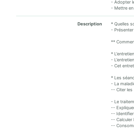
- Adopter l
- Mettre en
Description
* Quelles s
- Présenter
** Comment
* L’entretie
- L’entretie
- Cet entre
* Les séanc
- La maladi
-- Citer le
- Le traite
-- Expliquer
-- Identifi
-- Calculer
-- Consomm