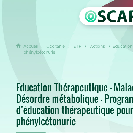
Accueil
Occitanie
ETP
Actions
Education
phénylcétonurie
Education Thérapeutique - Malad
Désordre métabolique - Progra
d’éducation thérapeutique pour
phénylcétonurie