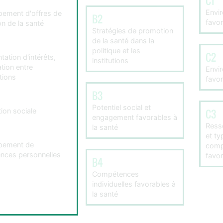
C1
Envi
ement d'offres de
B2
favor
n de la santé
Stratégies de promotion
de la santé dans la
politique et les
C2
ation d'intérêts,
institutions
tion entre
Envi
tions
favor
B3
Potentiel social et
tion sociale
C3
engagement favorables à
Ress
la santé
et ty
pement de
comp
nces personnelles
favor
B4
Compétences
individuelles favorables à
la santé