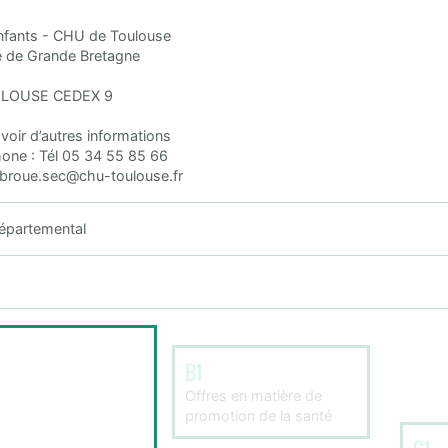
Enfants - CHU de Toulouse
 de Grande Bretagne
ULOUSE CEDEX 9
oir d’autres informations
hone : Tél 05 34 55 85 66
: broue.sec@chu-toulouse.fr
Départemental
B1
Offres en matière de
promotion de la santé