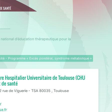
DE SANTÉ
ational d’éducation thérapeutique pour la
sité - Programme « Excès pondéral, syndrome métabolique »
re Hospitalier Universitaire de Toulouse (CHU
t de santé
 2 rue de Viguerie - TSA 80035 , Toulouse
r
e.fr