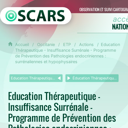
OBSERVATION ET SUIVI CARTOGR
acc
NATIO
Accueil
Occitanie
ETP
Actions
Education
Thérapeutique - Insuffisance Surrénale - Programme
de Prévention des Pathologies endocriniennes :
surrénaliennes et hypophysaires
Education Thérapeutique - Insuffisance respiratoire - Programme Reprendre Son Souffle
Éducation Thérapeutique - Néphrologie - Programme "Insuffisance rénale chronique et Hypertension artérielle sévère"
Education Thérapeutique -
Insuffisance Surrénale -
Programme de Prévention des